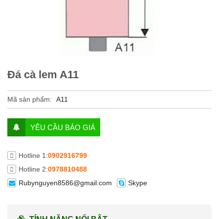
Đá cà lem A11
Mã sản phẩm:
A11
YÊU CẦU BÁO GIÁ
Hotline 1:
0902916799
Hotline 2:
0978810488
Rubynguyen8586@gmail.com
Skype