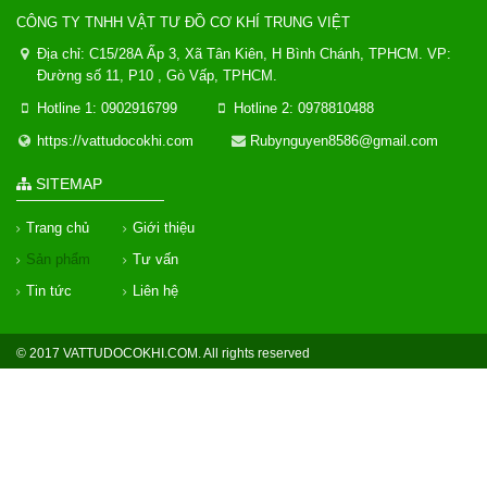
CÔNG TY TNHH VẬT TƯ ĐỒ CƠ KHÍ TRUNG VIỆT
Địa chỉ: C15/28A Ấp 3, Xã Tân Kiên, H Bình Chánh, TPHCM. VP:
Đường số 11, P10 , Gò Vấp, TPHCM.
Hotline 1: 0902916799
Hotline 2: 0978810488
https://vattudocokhi.com
Rubynguyen8586@gmail.com
SITEMAP
Trang chủ
Giới thiệu
Sản phẩm
Tư vấn
Tin tức
Liên hệ
© 2017 VATTUDOCOKHI.COM. All rights reserved