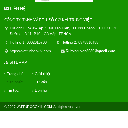
LIÊN HỆ
CÔNG TY TNHH VẬT TƯ ĐỒ CƠ KHÍ TRUNG VIỆT
Địa chỉ: C15/28A Ấp 3, Xã Tân Kiên, H Bình Chánh, TPHCM. VP:
Đường số 11, P10 , Gò Vấp, TPHCM.
Hotline 1: 0902916799
Hotline 2: 0978810488
https://vattudocokhi.com
Rubynguyen8586@gmail.com
SITEMAP
Trang chủ
Giới thiệu
Sản phẩm
Tư vấn
Tin tức
Liên hệ
© 2017 VATTUDOCOKHI.COM. All rights reserved