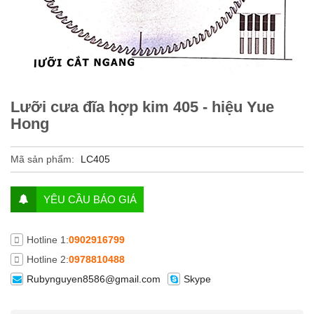
Lưỡi cưa đĩa hợp kim 405 - hiệu Yue
Hong
Mã sản phẩm:
LC405
YÊU CẦU BÁO GIÁ
Hotline 1:
0902916799
Hotline 2:
0978810488
Rubynguyen8586@gmail.com
Skype