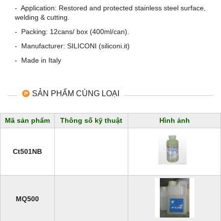
- Application: Restored and protected stainless steel surface,
welding & cutting.
- Packing: 12cans/ box (400ml/can).
- Manufacturer: SILICONI (siliconi.it)
- Made in Italy
SẢN PHẨM CÙNG LOẠI
Mã sản phẩm
Thông số kỹ thuật
Hình ảnh
Ct501NB
MQ500