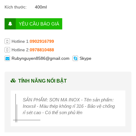
Kích thước:
400ml
YÊU CẦU BÁO GIÁ
Hotline 1:
0902916799
Hotline 2:
0978810488
Rubynguyen8586@gmail.com
Skype
TÍNH NĂNG NỔI BẬT
SẢN PHẨM: SƠN MẠ INOX - Tên sản phẩm:
Inoxsil - Màu thép không rỉ 316 - Bảo vệ chống
rỉ sét cao - Có thể sơn phủ lên