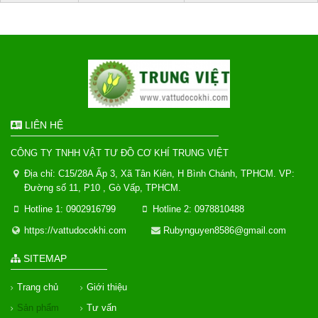
LIÊN HỆ
CÔNG TY TNHH VẬT TƯ ĐỒ CƠ KHÍ TRUNG VIỆT
Địa chỉ: C15/28A Ấp 3, Xã Tân Kiên, H Bình Chánh, TPHCM. VP:
Đường số 11, P10 , Gò Vấp, TPHCM.
Hotline 1: 0902916799
Hotline 2: 0978810488
https://vattudocokhi.com
Rubynguyen8586@gmail.com
SITEMAP
Trang chủ
Giới thiệu
Sản phẩm
Tư vấn