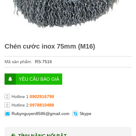
Chén cước inox 75mm (M16)
Mã sản phẩm:
RS-7516
YÊU CẦU BÁO GIÁ
Hotline 1:
0902916799
Hotline 2:
0978810488
Rubynguyen8586@gmail.com
Skype