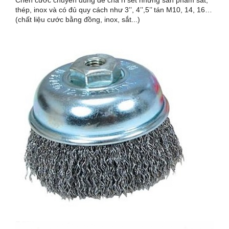
Chén cước chuyên dùng để chà rỉ sét những sản phẩm sắt,
thép, inox và có đủ quy cách như 3’’, 4’’,5’’ tán M10, 14, 16…
(chất liệu cước bằng đồng, inox, sắt...)