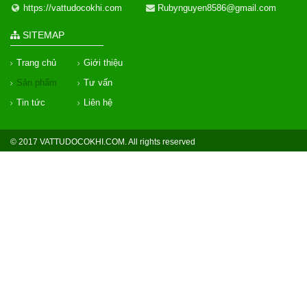
https://vattudocokhi.com
Rubynguyen8586@gmail.com
SITEMAP
Trang chủ
Giới thiệu
Sản phẩm
Tư vấn
Tin tức
Liên hệ
© 2017 VATTUDOCOKHI.COM. All rights reserved