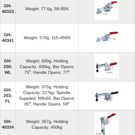
GH-
Weight: 77.6g, 58-85N
40323
GH-
Weight: 570g, 115-450N
40341
GH-
Weight: 600g, Holding
200-
Capacity: 400kg, Bar Opens:
WL
75⁰, Handle Opens: 77⁰
Weight: 375g, Holding
GH-
Capacity: 227kg, Spindle
203-
Supplied: M8x60, Bar Opens:
FL
85⁰, Handle Opens: 58⁰
GH-
Weight: 267g, Holding
40334
Capacity: 450kg