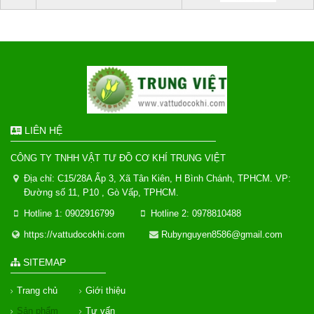
LIÊN HỆ
CÔNG TY TNHH VẬT TƯ ĐỒ CƠ KHÍ TRUNG VIỆT
Địa chỉ: C15/28A Ấp 3, Xã Tân Kiên, H Bình Chánh, TPHCM. VP:
Đường số 11, P10 , Gò Vấp, TPHCM.
Hotline 1: 0902916799
Hotline 2: 0978810488
https://vattudocokhi.com
Rubynguyen8586@gmail.com
SITEMAP
Trang chủ
Giới thiệu
Sản phẩm
Tư vấn