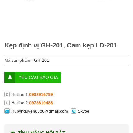
Kẹp định vị GH-201, Cam kẹp LD-201
Mã sản phẩm:
GH-201
YÊU CẦU BÁO GIÁ
Hotline 1:
0902916799
Hotline 2:
0978810488
Rubynguyen8586@gmail.com
Skype