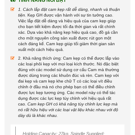
TÍNH NĂNG NỔI BẬT
1. Cách lắp đặt cam kẹp rất dễ dàng, nhanh và thuận
tiện
. Kẹp GH được vận hành với sự tin tưởng cao.
Việc lắp đặt dễ dàng và hiệu quả của cam kẹp giúp
cho bạn tiết kiệm được tối đa thời gian và rất chính
xác. Dựa vào khả năng kẹp hiệu quả cao, đồ gá cần
cho một nguyên công sản xuất được rút gọn một
cách đáng kể. Cam kẹp giúp tối giảm thời gian sản
xuất một cách hiệu quả.
2. Khả năng thích ứng: Cam kẹp có thể được lắp vào
các loại phôi kẹp với mọi loại kích thước. Nó đặc biệt
đúng với các model sử dụng cơ cấu Cam mà thường
được dùng trong các khuôn đúc và rèn. Cam kẹp với
đai kẹp và cam kẹp khe chữ T có các loại vít điều
chỉnh ở đầu mà nó cho phép bạn có thể điều chỉnh
được lực kẹp tương ứng. Các model này có thể tác
dụng được các lực kẹp tùy chỉnh với hiệu quả rất
cao.
Cam kẹp GH có khả năng tùy chỉnh lực kẹp mà
nó rất hữu hiệu với các loại vật liệu khác nhau với độ
dày dù là khác nhau.
Holding Capacity: 27kg, Spindle Supplied: